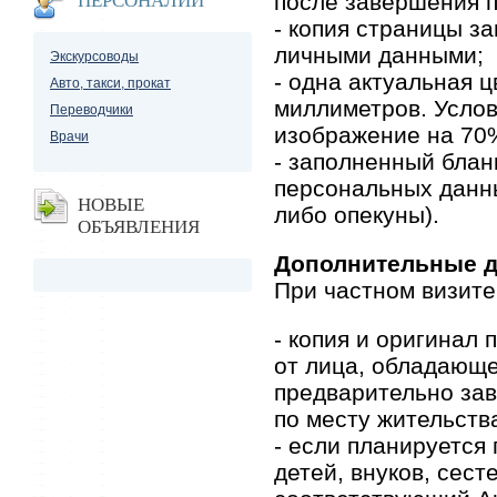
после завершения п
ПЕРСОНАЛИИ
- копия страницы з
личными данными;
Экскурсоводы
- одна актуальная 
Авто, такси, прокат
миллиметров. Услов
Переводчики
изображение на 70
Врачи
- заполненный блан
персональных данны
НОВЫЕ
либо опекуны).
ОБЪЯВЛЕНИЯ
Дополнительные 
При частном визите
- копия и оригинал
от лица, обладающе
предварительно зав
по месту жительств
- если планируется 
детей, внуков, сес