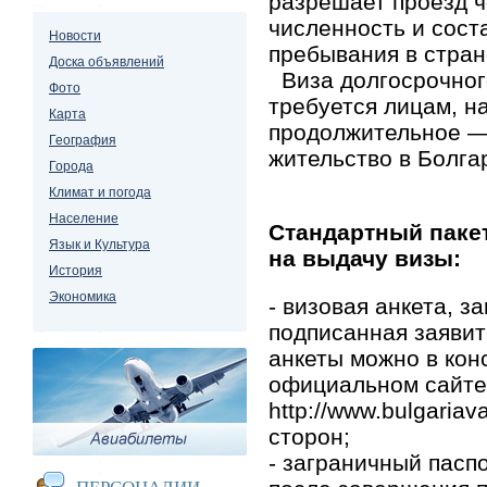
разрешает проезд ч
численность и сост
Новости
пребывания в стран
Доска объявлений
Виза долгосрочно
Фото
требуется лицам, 
Карта
продолжительное — 
География
жительство в Болга
Города
Климат и погода
Население
Стандартный паке
Язык и Культура
на выдачу визы:
История
Экономика
- визовая анкета, з
подписанная заявит
анкеты можно в кон
официальном сайте
http://www.bulgariav
сторон;
- заграничный пасп