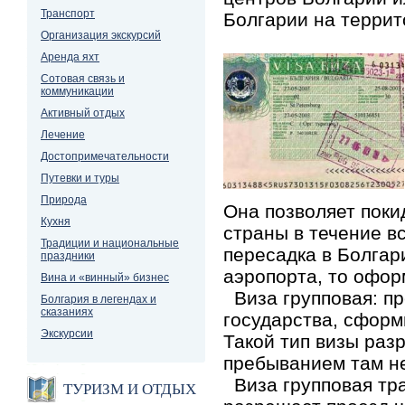
Транспорт
Болгарии на террит
Организация экскурсий
Аренда яхт
Сотовая связь и
коммуникации
Активный отдых
Лечение
Достопримечательности
Путевки и туры
Природа
Она позволяет поки
Кухня
страны в течение в
Традиции и национальные
пересадка в Болгар
праздники
аэропорта, то офор
Вина и «винный» бизнес
Виза групповая
: п
Болгария в легендах и
сказаниях
государства, сформ
Экскурсии
Такой тип визы раз
пребыванием там не
Виза групповая тр
ТУРИЗМ И ОТДЫХ